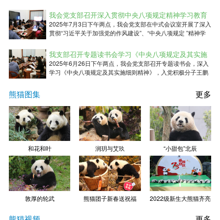
下午两点， 我会党支部书记卿娟以“严守中央八项规定，筑牢
赵海秀小朋友
CNY 30.00
2026-08-05
大熊猫保护事业清廉根基”为主题，为全体
我会党支部召开深入贯彻中央八项规定精神学习教育
会议
2025年7月3日下午两点，我会党支部在中式会议室开展了深入
刘登智小朋友
CNY 200.00
2026-08-05
贯彻“习近平关于加强党的作风建设”、“中央八项规定 ”精神学
王家吉小朋友
——警示教育学习，我会全体党员及入党积极分子参加了此次
CNY 200.00
2026-08-05
会议。
我支部召开专题读书会学习《中央八项规定及其实施
林尚毅小朋友
CNY 200.00
2026-08-05
细则精神》
2025年6月26日下午两点，我会党支部召开专题读书会，深入
学习《中央八项规定及其实施细则精神》，入党积极分子王鹏
爱心人士
CNY 200.00
2026-08-05
和党员徐洋两位同志领学，全体党员和入党积极分子参加学
李舒涵小朋友
CNY 30.00
2026-08-05
习。 积极分子及党员逐字逐句学习领悟精神 通过学
熊猫图集
更多
郑舒官小朋友
CNY 30.00
2026-08-05
邓进甫先生
CNY 200.00
2026-08-05
李明禹小朋友
CNY 30.00
2026-08-05
和花和叶
润玥与艾玖
“小甜包”北辰
刘曦娅女士
CNY 30.00
2026-08-05
汤蕙伊小朋友
CNY 400.00
2026-08-05
李茹晴小朋友
CNY 30.00
2026-08-05
敦厚的轮武
熊猫团子新春送祝福
2022级新生大熊猫齐亮
庄薪妍小朋友
CNY 200.00
2026-08-05
相
爱心人士
CNY 30.00
2026-08-05
熊猫视频
更多