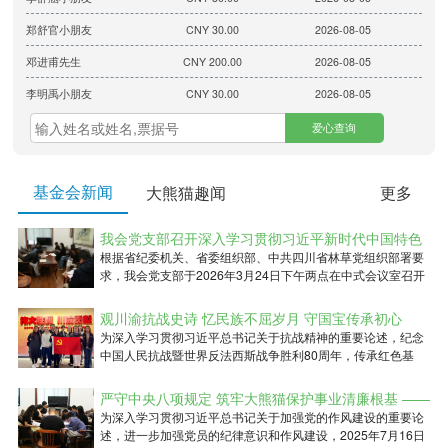
郑舒官小朋友
CNY 30.00
2026-08-05
邓进甫先生
CNY 200.00
2026-08-05
李明禹小朋友
CNY 30.00
2026-08-05
刘曦娅女士
CNY 30.00
2026-08-05
汤蕙伊小朋友
CNY 400.00
2026-08-05
李茹晴小朋友
CNY 30.00
2026-08-05
基金会新闻
大熊猫趣闻
更多
庄薪妍小朋友
CNY 200.00
2026-08-05
我会党支部召开深入学习贯彻习近平新时代中国特色
爱心人士
CNY 30.00
2026-08-05
社会主义思想专题民主生活会和2025年度组织生活会
根据省纪委机关、省委组织部、中共四川省林草党组织部署要
求，我会党支部于2026年3月24日下午两点在中式会议室召开
崔兰允小朋友
CNY 3.00
2026-08-05
深入学习贯彻习近平新时代中国特色社会主义思想专题民主生
辛城霖先生
CNY 30.00
2026-08-05
活会和2025年度组织生活会，全体党员参加，入党积极分子列
观川渝抗战史诗 忆民族不屈岁月 守国宝传承初心
席。
——我会党支部关于纪念中国人民抗日战争暨世界反
为深入学习贯彻习近平总书记关于抗战精神的重要论述，纪念
赵又骢小朋友
CNY 30.00
2026-08-05
中国人民抗战暨世界反法西斯战争胜利80周年，传承红色基
法西斯战争胜利80周年主题党日活动
爱心人士
因，赓续红色血脉，2025年10月30日，我会党支部以“观川渝
CNY 30.00
2026-08-05
抗战史诗 忆民族不屈岁月 守国宝传承初心”为主题，通过组织
严守中央八项规定 筑牢大熊猫保护事业清廉根基 ——
唐恺鑫先生
CNY 200.00
2026-08-05
参观专题展览和观看影片展播活动，开展纪念抗战胜利80周年
我会党支部书记宣讲专题党课
为深入学习贯彻习近平总书记关于加强党的作风建设的重要论
主题党日活动，重温革命历史，赓续不屈精神。我会党支部全
述，进一步加强党员的纪律意识和作风建设，2025年7月16日
李美瑶女士
CNY 30.00
2026-08-05
体党员和入党积极分子参加了此次主题党日活动。