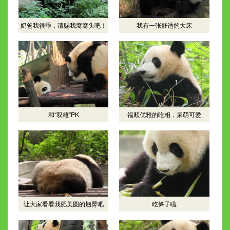
奶爸我很乖，请赐我窝窝头吧！
我有一张舒适的大床
和“双雄”PK
福顺优雅的吃相，呆萌可爱
让大家看看我肥美圆的翘臀吧
吃笋子啦