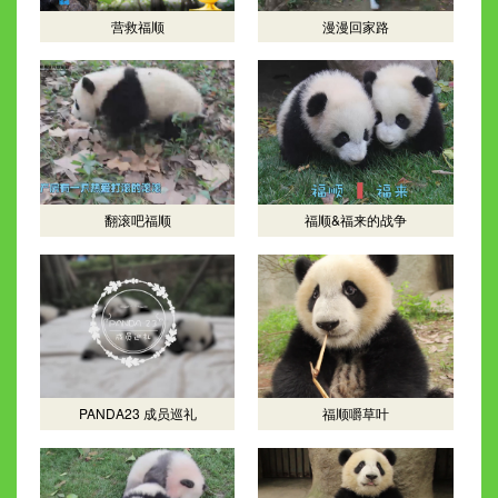
营救福顺
漫漫回家路
翻滚吧福顺
福顺&福来的战争
PANDA23 成员巡礼
福顺嚼草叶