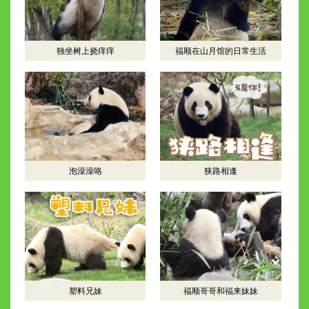
独坐树上挠痒痒
福顺在山月馆的日常生活
泡澡澡咯
狭路相逢
塑料兄妹
福顺哥哥和福来妹妹