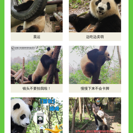
晨运
边吃边卖萌
镜头不要拍我啦！
慢慢下来不会卡脚