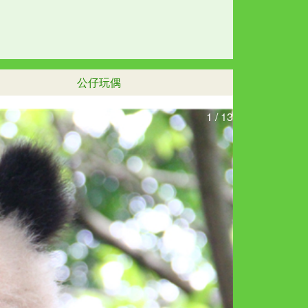
公仔玩偶
1
/
13