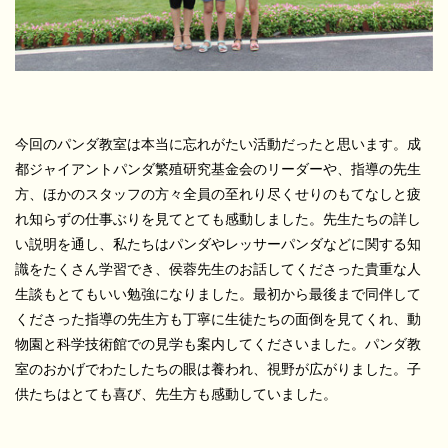
今回のパンダ教室は本当に忘れがたい活動だったと思います。成
都ジャイアントパンダ繁殖研究基金会のリーダーや、指導の先生
方、ほかのスタッフの方々全員の至れり尽くせりのもてなしと疲
れ知らずの仕事ぶりを見てとても感動しました。先生たちの詳し
い説明を通し、私たちはパンダやレッサーパンダなどに関する知
識をたくさん学習でき、侯蓉先生のお話してくださった貴重な人
生談もとてもいい勉強になりました。最初から最後まで同伴して
くださった指導の先生方も丁寧に生徒たちの面倒を見てくれ、動
物園と科学技術館での見学も案内してくださいました。パンダ教
室のおかげでわたしたちの眼は養われ、視野が広がりました。子
供たちはとても喜び、先生方も感動していました。