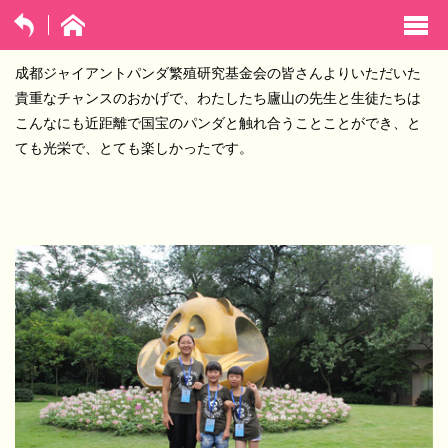
exp
navi
成都ジャイアントパンダ繁殖研究基金会の皆さんよりいただいた
opti
貴重なチャンスのおかげで、わたしたち廬山の先生と生徒たちは
こんなにも近距離で国宝のパンダと触れ合うことことができ、と
ても光栄で、とても楽しかったです。