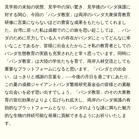
見学前の未知の状態、見学中の深い驚き、見学後のパンダ保護に
対する関心、今回の「パンダ教室」は両岸のパンダ大衆保育教育
研修に言葉にならないほどの豊富な成果をもたらしてくれまし
た。台湾に戻った私は成都でのこの旅を思い起こしては、、パン
ダのために尽力している人々の存在がパンダにとってどんなに幸
いなことであるか、皆様に出会えたからこそ私の教育者としての
パンダ生態教育の実践も充実されたと常々思っています。同時に
「パンダ教室」は大陸の学生たちを育て、両岸人材交流としても
重要なプラットフォームになると思います。「パンダとの出会
い、はっきりと感謝の言葉を」----今後の月日を過ごすにあたり、
この夏の成都ジャイアントパンダ繁殖研究基金会の皆様との素敵
な出会いを必ず思い出すでしょう。「パンダ教室」のその大衆教
育の宣伝効果がよりよく広げられ拡大し、両岸のパンダ保護の有
効的なプラットフォームとなり、パンダのような謎に満ちた魅力
的な生物の持続可能な発展に貢献できるようにお祈りいたしま
す。