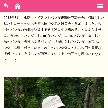
exp
navi
2013年8月、成都ジャイアントパンダ繁殖研究基金会に招待された
opti
私たちは千里の先の天府の国で交流と研究会へ参加しました。今
回のパンダの故郷を訪問する旅を私は生涯忘れることはありませ
ん。かわいいパンダ、魅力的なパンダ、黒白のパンダ、食いしん
坊のパンダ、野性のあるパンダ、絶滅に瀕したパンダ、国宝のパ
ンダ……頭に残っているこれらのパンダ像はどれも今回の重要な
収穫であり、今後パンダ保護していく上での正当な理由ともなる
でしょう。