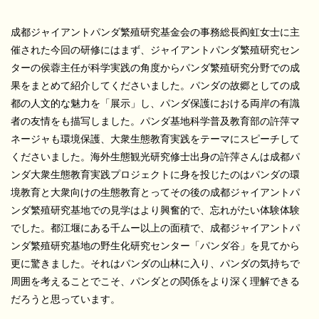
成都ジャイアントパンダ繁殖研究基金会の事務総長阎虹女士に主
催された今回の研修にはまず、ジャイアントパンダ繁殖研究セン
ターの侯蓉主任が科学実践の角度からパンダ繁殖研究分野での成
果をまとめて紹介してくださいました。パンダの故郷としての成
都の人文的な魅力を「展示」し、パンダ保護における両岸の有識
者の友情をも描写しました。パンダ基地科学普及教育部の許萍マ
ネージャも環境保護、大衆生態教育実践をテーマにスピーチして
くださいました。海外生態観光研究修士出身の許萍さんは成都パ
ンダ大衆生態教育実践プロジェクトに身を投じたのはパンダの環
境教育と大衆向けの生態教育とってその後の成都ジャイアントパ
ンダ繁殖研究基地での見学はより興奮的で、忘れがたい体験体験
でした。都江堰にある千ムー以上の面積で、成都ジャイアントパ
ンダ繁殖研究基地の野生化研究センター「パンダ谷」を見てから
更に驚きました。それはパンダの山林に入り、パンダの気持ちで
周囲を考えることでこそ、パンダとの関係をより深く理解できる
だろうと思っています。