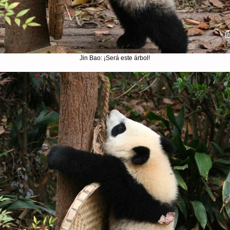
Jin Bao: ¡Será este árbol!