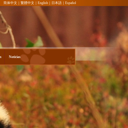
简体中文
｜
繁體中文
｜
English
｜
日本語
｜
Español
Tel：
86-
28-
87677
n
Noticias
Fax
86-
28-
83353