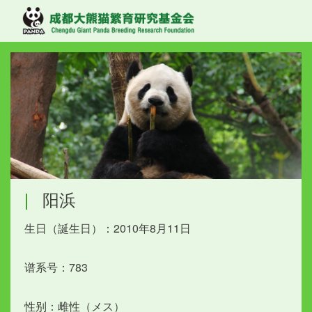
|
阳浜
生日（誕生日）：2010年8月11日
谱系号：783
性别：雌性（メス）