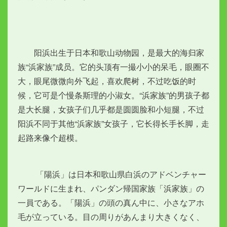
　　阳浜出生于日本和歌山动物园，是最大的海归家
族“浜家族”成员。它的头顶有一撮小小的呆毛，眼圈不
大，眼尾微微向外飞起，喜欢爬树，不过吃饭的时
候，它可是个慢条斯理的小淑女。“浜家族”的男孩子都
是大长腿，女孩子们几乎都是圆圆脸和小短腿，不过
阳浜不同于其他“浜家族”女孩子，它长得长手长脚，走
起路来像个超模。
　　 「陽浜」は日本和歌山県白浜のアドベンチャー
ワールドに生まれ、パンダン帰国家族「浜家族」の
一員である。「陽浜」の頭の真ん中に、小さなアホ
毛が立っている。目の周りがあんまり大きくなく、