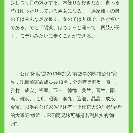
少しつり目の気がする。木登りが好きだが、食べる
時はゆったりしている淑女になる。「浜家族」の男
の子はみんな足が長く、女の子は丸顔で、足が短い
である。でも「陽浜」はちょっと違って、四肢が長
く、モデルみたいに歩くことができる。
　　公仔“阳浜”是2019年加入“有故事的熊猫公仔”家
族，现目前家族成员共18名，分别有奥莉奥、奇一、
雅竹、成实、福顺、五一、德德、美兰、喜兰、阳
浜、雄浜、北川、昭美、润九、迎迎、晶晶、成浪、
金宝。阳浜在公仔家族里还有一个比它大9岁同父异母
的大哥哥“雄浜”，它们两兄妹可都是名副其实的“海
归”。