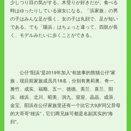
少しつり目の気がする。木登りが好きだが、食べる
時はゆったりしている淑女になる。「浜家族」の男
の子はみんな足が長く、女の子は丸顔で、足が短い
である。でも「陽浜」はちょっと違って、四肢が長
く、モデルみたいに歩くことができる。
　　公仔“阳浜”是2019年加入“有故事的熊猫公仔”家
族，现目前家族成员共18名，分别有奥莉奥、奇一、
雅竹、成实、福顺、五一、德德、美兰、喜兰、阳
浜、雄浜、北川、昭美、润九、迎迎、晶晶、成浪、
金宝。阳浜在公仔家族里还有一个比它大9岁同父异母
的大哥哥“雄浜”，它们两兄妹可都是名副其实的“海
归”。