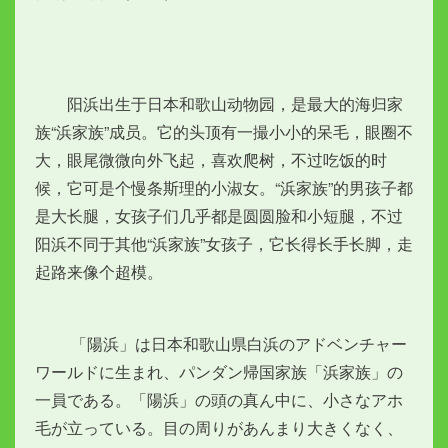
　　阳浜出生于日本和歌山动物园，是最大的海归家
族“浜家族”成员。它的头顶有一撮小小的呆毛，眼圈不
大，眼尾微微向外飞起，喜欢爬树，不过吃饭的时
候，它可是个慢条斯理的小淑女。“浜家族”的男孩子都
是大长腿，女孩子们几乎都是圆圆脸和小短腿，不过
阳浜不同于其他“浜家族”女孩子，它长得长手长脚，走
起路来像个超模。
　　 「陽浜」は日本和歌山県白浜のアドベンチャー
ワールドに生まれ、パンダン帰国家族「浜家族」の
一員である。「陽浜」の頭の真ん中に、小さなアホ
毛が立っている。目の周りがあんまり大きくなく、