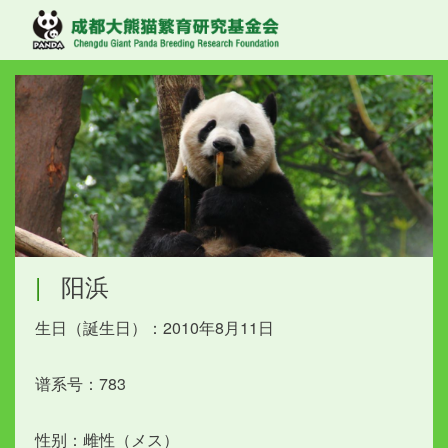
|
阳浜
生日（誕生日）：2010年8月11日
谱系号：783
性别：雌性（メス）