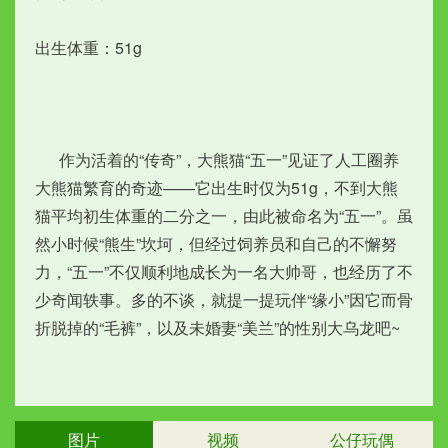
出生体重：51g
  　作为活着的“传奇”，大熊猫“五一”见证了人工圈养
大熊猫繁育的奇迹——它出生时仅为51g，不到大熊
猫平均初生体重的二分之一，由此被命名为“五一”。虽
然小时候“熊生”坎坷，但经过饲养员和自己的不懈努
力，“五一”不仅顺利地成长为一名大帅哥，也经历了不
少奇闻轶事。多的不谈，就提一提玩伴“缘小”因它而骨
折脱掉的“毛裤”，以及未婚妻“美兰”的性别大乌龙吧~
图片
视频
公仔玩偶