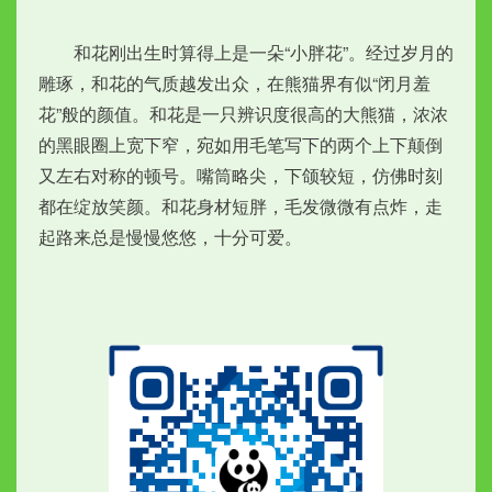
　　和花刚出生时算得上是一朵“小胖花”。经过岁月的
雕琢，和花的气质越发出众，在熊猫界有似“闭月羞
花”般的颜值。和花是一只辨识度很高的大熊猫，浓浓
的黑眼圈上宽下窄，宛如用毛笔写下的两个上下颠倒
又左右对称的顿号。嘴筒略尖，下颌较短，仿佛时刻
都在绽放笑颜。和花身材短胖，毛发微微有点炸，走