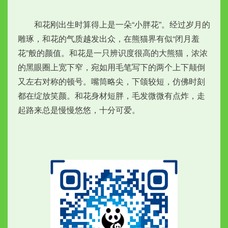
　　和花刚出生时算得上是一朵“小胖花”。经过岁月的
雕琢，和花的气质越发出众，在熊猫界有似“闭月羞
花”般的颜值。和花是一只辨识度很高的大熊猫，浓浓
的黑眼圈上宽下窄，宛如用毛笔写下的两个上下颠倒
又左右对称的顿号。嘴筒略尖，下颌较短，仿佛时刻
都在绽放笑颜。和花身材短胖，毛发微微有点炸，走