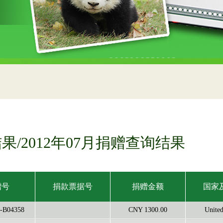
果/2012年07月捐赠查询结果
赠号
捐款票据号
捐赠金额
国家
-B04358
CNY 1300.00
United