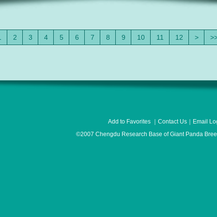
1
2
3
4
5
6
7
8
9
10
11
12
>
>
Add to Favorites
｜
Contact Us
｜
Email Lo
©2007 Chengdu Research Base of Giant Panda Breedi