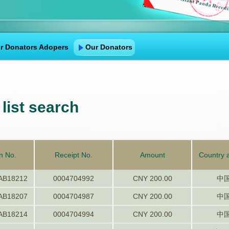
r Donators Adopers
Our Donators
list search
n No.
Receipt No.
Amount
Country 
AB18212
0004704992
CNY 200.00
中
AB18207
0004704987
CNY 200.00
中
AB18214
0004704994
CNY 200.00
中