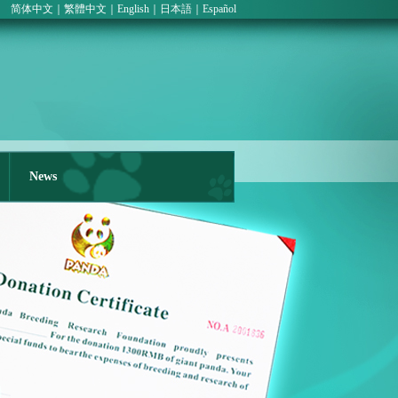
简体中文
｜
繁體中文
｜
English
｜
日本語
｜
Español
Tel：
86-
28-
87677
News
Fax
86-
28-
83353