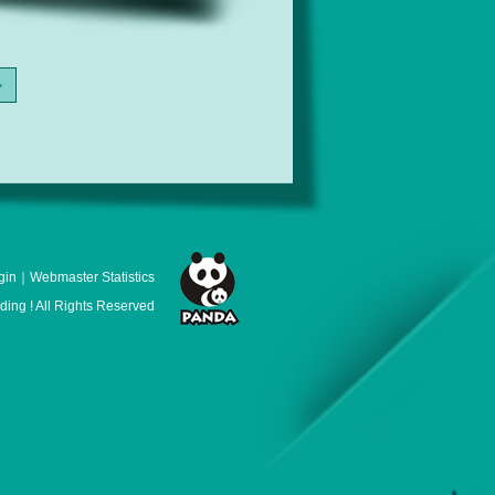
>
gin
｜
Webmaster Statistics
ng ! All Rights Reserved