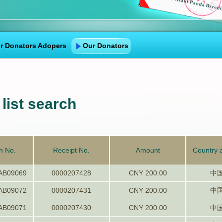
r Donators Adopers
Our Donators
list search
n No.
Receipt No.
Amount
Country 
AB09069
0000207428
CNY 200.00
中
AB09072
0000207431
CNY 200.00
中
AB09071
0000207430
CNY 200.00
中