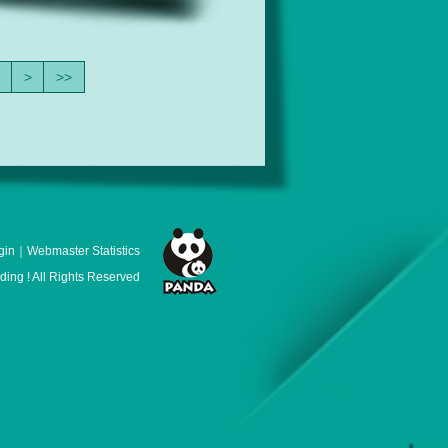
>
>>
gin
｜
Webmaster Statistics
ng ! All Rights Reserved