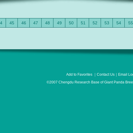
4
45
46
47
48
49
50
51
52
53
54
55
Add to Favorites
｜
Contact Us
｜
Email Lo
©2007 Chengdu Research Base of Giant Panda Breedi