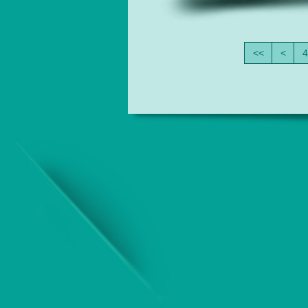
<<
<
4