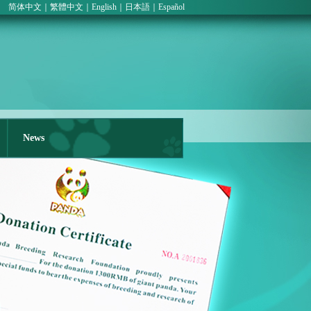
简体中文
｜
繁體中文
｜
English
｜
日本語
｜
Español
Tel：
86-
28-
87677
News
Fax
86-
28-
83353