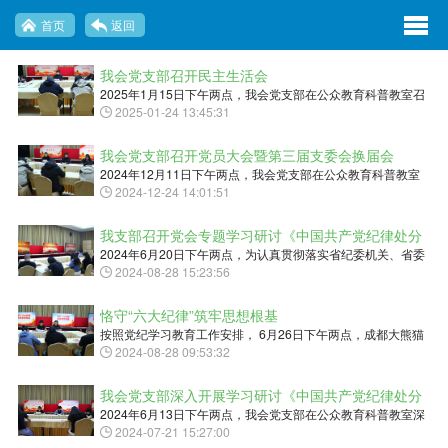
exp
首页
返回
navi
我会党支部召开民主生活会
opti
2025年1月15日下午两点，我会党支部在公众教育科普教室召
开了民主生活会，我会全体党员同志参加了此次会议。
2025-01-24 13:45:31
我会党支部召开党员大会暨第三届支委会换届会
2024年12月11日下午两点，我会党支部在公众教育科普教室
召开了党员大会，暨第三届支委会换届会。我会全体党员同志
2024-12-24 14:01:51
参加了此次会议……
我支部召开党会专题学习研讨《中国共产党纪律处分
条例》
2024年6月20日下午两点，为认真贯彻落实省纪委机关、省委
组织部、中共四川省林草党组部署要求，我会党支部召开党会
2024-08-28 15:23:56
专题学习研讨《中国共产党纪律处分条例》。
恪守“六大纪律”筑牢思想根基
按照党纪学习教育工作安排， 6月26日下午两点，成都大熊猫
繁育研究基金会党支部书记卿娟同志以恪守“六大纪律”筑牢思
2024-08-28 09:53:32
想根基为题，向全体党员讲授党纪学习教育专题党课……
我会党支部深入开展学习研讨《中国共产党纪律处分
条例》主题党会
2024年6月13日下午两点，我会党支部在公众教育科普教室深
入开展学习研讨《中国共产党纪律处分条例》（以下简称《条
2024-07-21 15:27:00